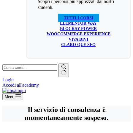
Scopri i percorsi più apprezzati dai nostri
studenti.
TUTTI I CORSI
ELEMENTOR WAY
BLOCKSY POWER
WOOCOMMERCE EXPERIENCE
VIVA DIVI
CLARO QUE SEO
Nessun
Login
risultato
Accedi all'academy
Menu
Il servizio di consulenza è
momentaneamente sospeso.