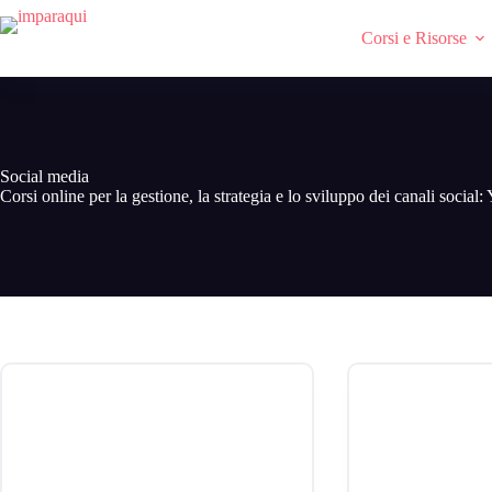
Salta
e
Corsi e Risorse
vai
al
contenuto
Social media
Corsi online per la gestione, la strategia e lo sviluppo dei canali soc