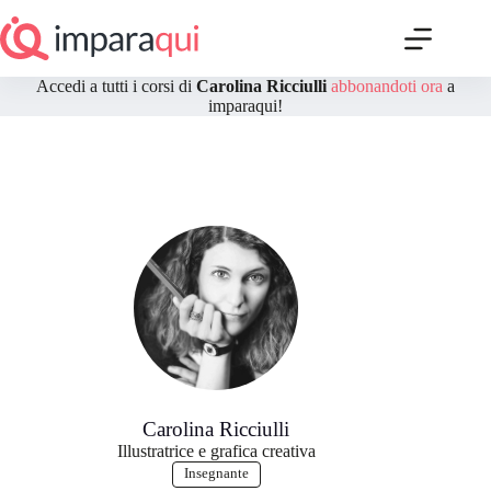
Salta
e
vai
al
Accedi a tutti i corsi di
Carolina Ricciulli
abbonandoti ora
a
contenuto
imparaqui!
Carolina Ricciulli
Illustratrice e grafica creativa
Insegnante