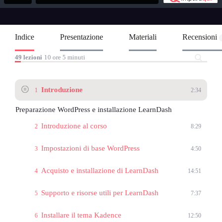
Indice
Presentazione
Materiali
Recensioni
49 lezioni
10 ore 5 minuti
Introduzione
1
2:34
Preparazione WordPress e installazione LearnDash
Introduzione al corso
2
8:29
Impostazioni di base WordPress
3
4:50
Acquisto e installazione di LearnDash
4
14:51
Supporto e risorse utili per LearnDash
5
7:37
Installare il tema Kadence
6
12:50