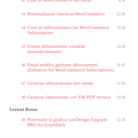
42
4:24
Personalizzare checkout WooCommerce
43
12:58
Corsi in abbonamento con WooCommerce
44
33:59
Subscriptions
Creare abbonamento variabile
45
14:34
(mensile/annuale)
Email notifica gestione abbonamenti
46
31:45
(Enhancer for WooCommerce Subscriptions)
Gestione abbonamento lato utente
47
12:56
Gestione fatturazione con Yith PDF invoice
48
13:18
Lezioni Bonus
Potenziare la grafica con Design Upgrade
49
12:29
PRO for LearnDash