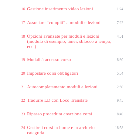
Gestione inserimento video lezioni
16
11:24
Associare “compiti” a moduli e lezioni
17
7:22
Opzioni avanzate per moduli e lezioni
18
4:51
(modulo di esempio, timer, sblocco a tempo,
ecc.)
Modalità accesso corso
19
8:30
Impostare corsi obbligatori
20
5:54
Autocompletamento moduli e lezioni
21
2:50
Tradurre LD con Loco Translate
22
9:45
Ripasso procedura creazione corsi
23
8:40
Gestire i corsi in home e in archivio
24
18:58
categoria