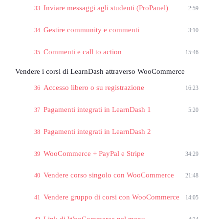
Inviare messaggi agli studenti (ProPanel)
33
2:59
Gestire community e commenti
34
3:10
Commenti e call to action
35
15:46
Vendere i corsi di LearnDash attraverso WooCommerce
Accesso libero o su registrazione
36
16:23
Pagamenti integrati in LearnDash 1
37
5:20
Pagamenti integrati in LearnDash 2
38
WooCommerce + PayPal e Stripe
39
34:29
Vendere corso singolo con WooCommerce
40
21:48
Vendere gruppo di corsi con WooCommerce
41
14:05
Link di WooCommerce nel menu