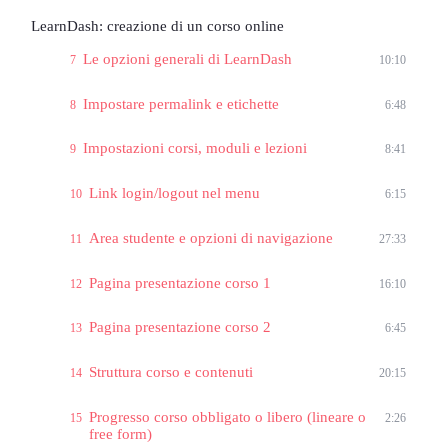
LearnDash: creazione di un corso online
Le opzioni generali di LearnDash
7
10:10
Impostare permalink e etichette
8
6:48
Impostazioni corsi, moduli e lezioni
9
8:41
Link login/logout nel menu
10
6:15
Area studente e opzioni di navigazione
11
27:33
Pagina presentazione corso 1
12
16:10
Pagina presentazione corso 2
13
6:45
Struttura corso e contenuti
14
20:15
Progresso corso obbligato o libero (lineare o
15
2:26
free form)