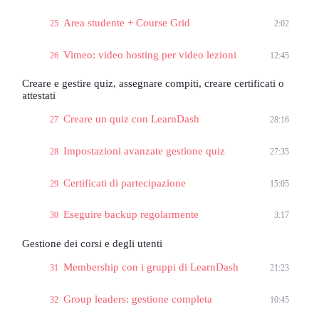
Area studente + Course Grid
25
2:02
Vimeo: video hosting per video lezioni
26
12:45
Creare e gestire quiz, assegnare compiti, creare certificati o
attestati
Creare un quiz con LearnDash
27
28:16
Impostazioni avanzate gestione quiz
28
27:35
Certificati di partecipazione
29
15:05
Eseguire backup regolarmente
30
3:17
Gestione dei corsi e degli utenti
Membership con i gruppi di LearnDash
31
21:23
Group leaders: gestione completa
32
10:45