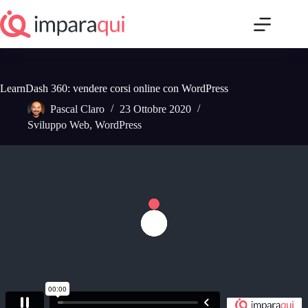
Salta
e
vai
al
contenuto
LearnDash 360: vendere corsi online con WordPress
Pascal Claro
23 Ottobre 2020
Sviluppo Web
,
WordPress