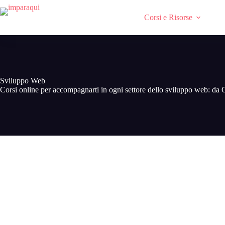
Salta
e
Corsi e Risorse
vai
al
contenuto
Sviluppo Web
Corsi online per accompagnarti in ogni settore dello sviluppo web: da 