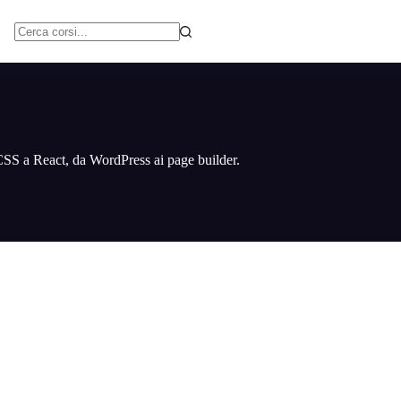
Nessun
risultato
CSS a React, da WordPress ai page builder.