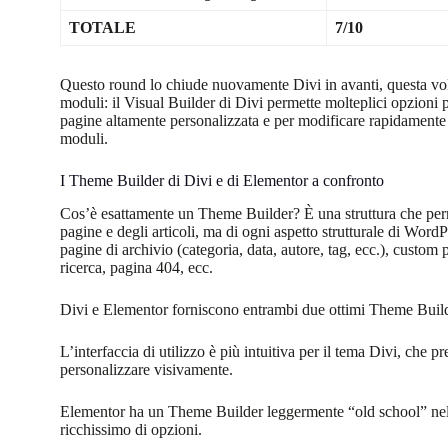
TOTALE
7/10
Questo round lo chiude nuovamente Divi in avanti, questa vol
moduli: il Visual Builder di Divi permette molteplici opzioni 
pagine altamente personalizzata e per modificare rapidament
moduli.
I Theme Builder di Divi e di Elementor a confronto
Cos’è esattamente un Theme Builder? È una struttura che permett
pagine e degli articoli, ma di ogni aspetto strutturale di WordP
pagine di archivio (categoria, data, autore, tag, ecc.), custom p
ricerca, pagina 404, ecc.
Divi e Elementor forniscono entrambi due ottimi Theme Builde
L’interfaccia di utilizzo è più intuitiva per il tema Divi, che p
personalizzare visivamente.
Elementor ha un Theme Builder leggermente “old school” nella
ricchissimo di opzioni.