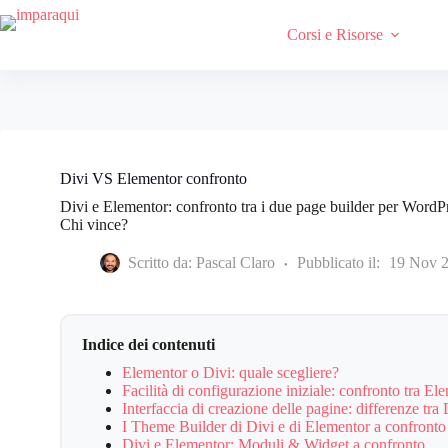
Salta
e
Corsi e Risorse
vai
al
contenuto
Divi VS Elementor confronto
Divi e Elementor: confronto tra i due page builder per WordPr
Chi vince?
Scritto da:
Pascal Claro
Pubblicato il:
19 Nov 
Indice dei contenuti
Elementor o Divi: quale scegliere?
Facilità di configurazione iniziale: confronto tra El
Interfaccia di creazione delle pagine: differenze tra
I Theme Builder di Divi e di Elementor a confronto
Divi e Elementor: Moduli & Widget a confronto