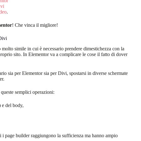
entor
vi
ideo
.
mentor
! Che vinca il migliore!
Divi
molto simile in cui è necessario prendere dimestichezza con la
 proprio sito. In Elementor va a complicare le cose il fatto di dover
ario sia per Elementor sia per Divi, spostarsi in diverse schermate
er.
 queste semplici operazioni:
.) e del body,
mbi i page builder raggiungono la sufficienza ma hanno ampio