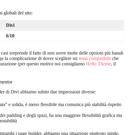
i globali del sito:
Divi
6/10
casi sorprende il fatto di non avere molte delle opzioni più banali
nge la complicazione di dover scegliere un
tema compatibile
che
gurazione (per questo motivo noi consigliamo
Hello Theme
, il
ementor
der di Divi abbiamo subito due impressioni diverse:
ata” e solida, è meno flessibile ma comunica più stabilità rispetto
ne dei padding e degli spazi, ha una maggiore flessibilità grafica ma
nstabilità
entrambi i page builder, abbiamo una situazione piuttosto simile.